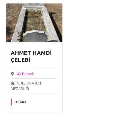
AHMET HAMDİ
ÇELEBİ
43 Parsel
SULUOVA İLÇE
MEZARLIĞI
71 ADA