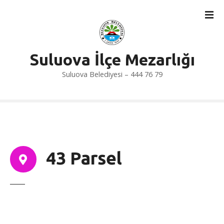
İ
ç
e
r
i
Suluova İlçe Mezarlığı
ğ
Suluova Belediyesi – 444 76 79
e
a
t
l
a
43 Parsel