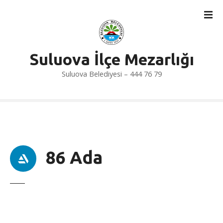
İ
ç
e
r
i
Suluova İlçe Mezarlığı
ğ
Suluova Belediyesi – 444 76 79
e
a
t
l
a
86 Ada