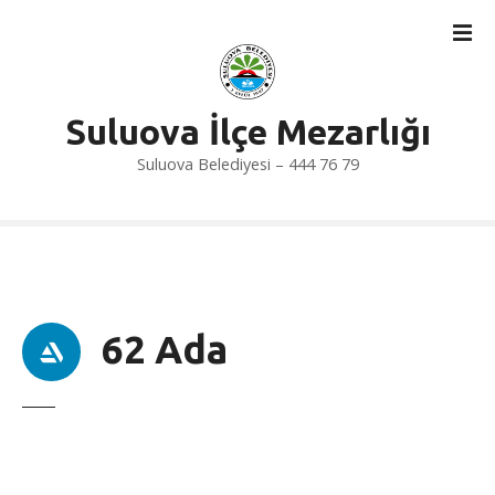
İ
ç
e
r
i
Suluova İlçe Mezarlığı
ğ
Suluova Belediyesi – 444 76 79
e
a
t
l
a
62 Ada