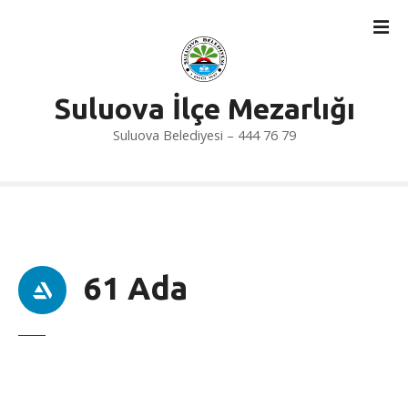
İ
ç
e
r
i
Suluova İlçe Mezarlığı
ğ
Suluova Belediyesi – 444 76 79
e
a
t
l
a
61 Ada