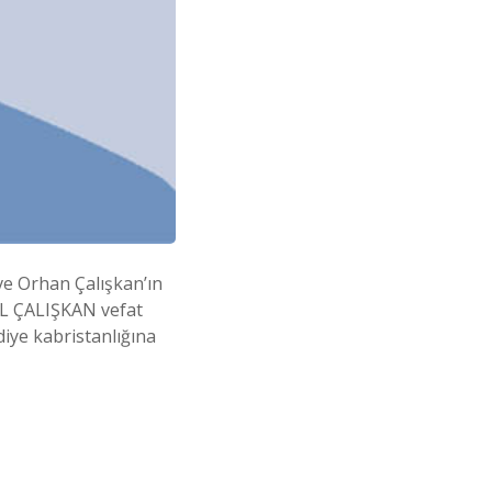
ve Orhan Çalışkan’ın
İL ÇALIŞKAN vefat
iye kabristanlığına