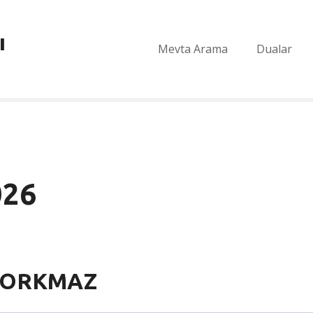
ı
Mevta Arama
Dualar
026
KORKMAZ