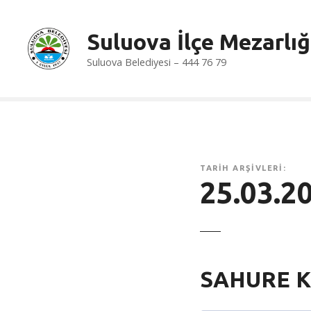
İ
ç
Suluova İlçe Mezarlığ
e
r
Suluova Belediyesi – 444 76 79
i
ğ
e
a
t
l
TARIH ARŞIVLERI:
a
25.03.2
SAHURE 