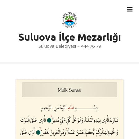
İ
ç
e
r
i
Suluova İlçe Mezarlığı
ğ
Suluova Belediyesi – 444 76 79
e
a
t
l
a