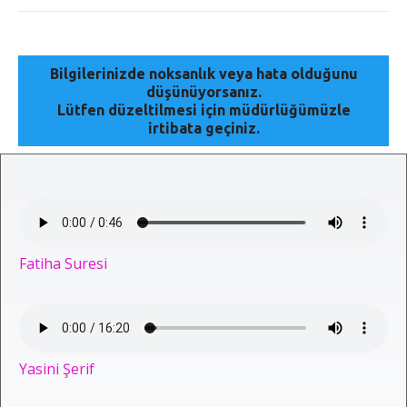
Bilgilerinizde noksanlık veya hata olduğunu
düşünüyorsanız.
Lütfen düzeltilmesi için müdürlüğümüzle
irtibata geçiniz.
Fatiha Suresi
Yasini Şerif