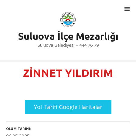
İ
ç
e
r
i
Suluova İlçe Mezarlığı
ğ
Suluova Belediyesi – 444 76 79
e
a
t
l
ZİNNET YILDIRIM
a
Yol Tarifi Google Haritalar
ÖLÜM TARIHI