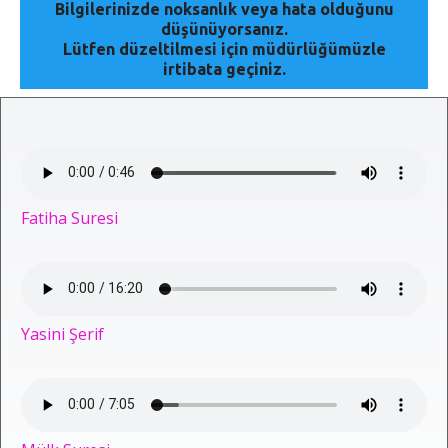
Bilgilerinizde noksanlık veya hata olduğunu
düşünüyorsanız.
Lütfen düzeltilmesi için müdürlüğümüzle
irtibata geçiniz.
Fatiha Suresi
Yasini Şerif