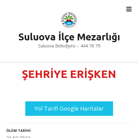
İ
ç
e
r
i
Suluova İlçe Mezarlığı
ğ
Suluova Belediyesi – 444 76 79
e
a
t
l
ŞEHRİYE ERİŞKEN
a
Yol Tarifi Google Haritalar
ÖLÜM TARIHI