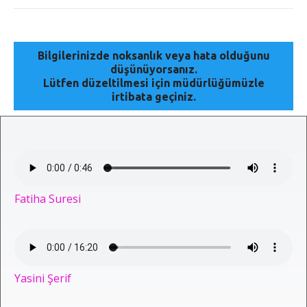
Bilgilerinizde noksanlık veya hata olduğunu
düşünüyorsanız.
Lütfen düzeltilmesi için müdürlüğümüzle
irtibata geçiniz.
Fatiha Suresi
Yasini Şerif