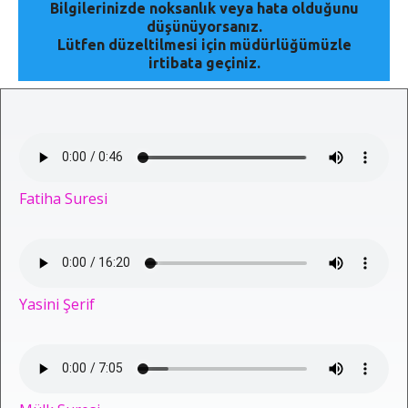
Bilgilerinizde noksanlık veya hata olduğunu
düşünüyorsanız.
Lütfen düzeltilmesi için müdürlüğümüzle
irtibata geçiniz.
Fatiha Suresi
Yasini Şerif