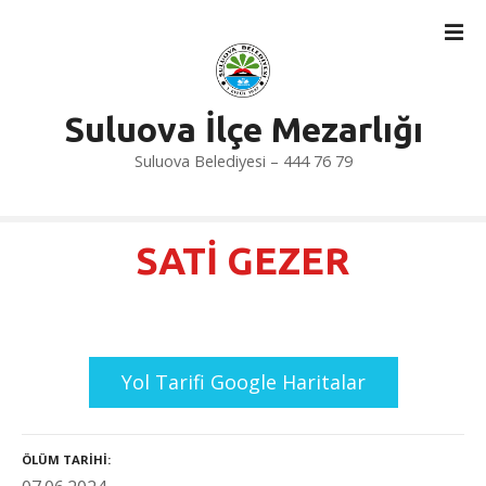
İ
ç
e
r
i
Suluova İlçe Mezarlığı
ğ
Suluova Belediyesi – 444 76 79
e
a
t
l
SATİ GEZER
a
Yol Tarifi Google Haritalar
ÖLÜM TARIHI