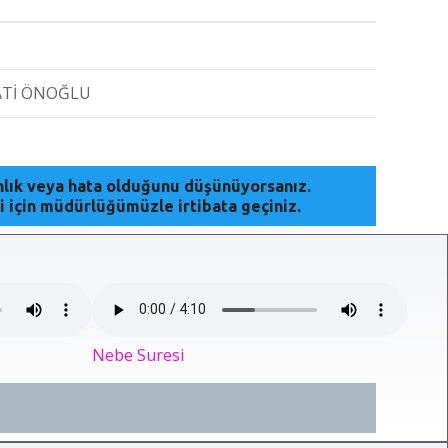
ATİ ÖNOĞLU
anlık veya hata olduğunu düşünüyorsanız.
i için müdürlüğümüzle irtibata geçiniz.
Nebe Suresi