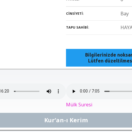
Bay
CINSIYETI
HAY
TAPU SAHIBI
Bilgilerinizde noks
Lütfen düzeltilmes
Mülk Suresi
Kur’an-ı Kerim