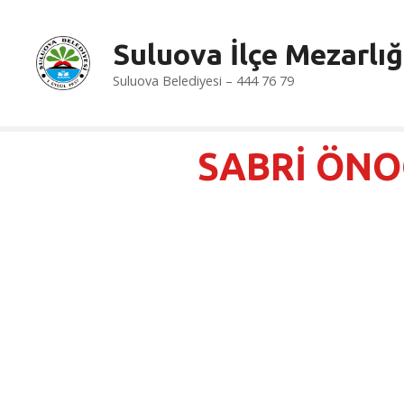
İ
ç
Suluova İlçe Mezarlığ
e
r
Suluova Belediyesi – 444 76 79
i
ğ
e
SABRİ ÖN
a
t
l
a