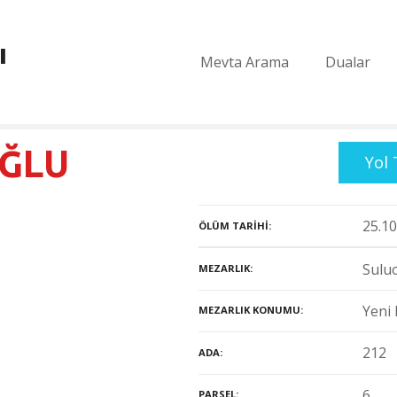
ı
Mevta Arama
Dualar
OĞLU
Yol 
25.10
ÖLÜM TARIHI
Suluo
MEZARLIK
Yeni 
MEZARLIK KONUMU
212
ADA
6
PARSEL