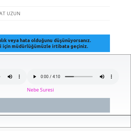
AT UZUN
anlık veya hata olduğunu düşünüyorsanız.
i için müdürlüğümüzle irtibata geçiniz.
Nebe Suresi