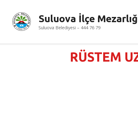
İ
ç
Suluova İlçe Mezarlığ
e
r
Suluova Belediyesi – 444 76 79
i
ğ
e
RÜSTEM U
a
t
l
a