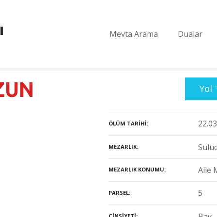
ı
Mevta Arama
Dualar
ZUN
Yol 
22.03
ÖLÜM TARIHI
Suluo
MEZARLIK
Aile 
MEZARLIK KONUMU
5
PARSEL
Bay
CINSIYETI