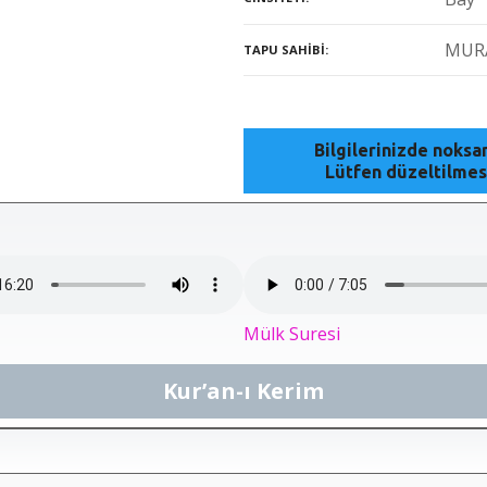
MUR
TAPU SAHIBI
Bilgilerinizde noks
Lütfen düzeltilmes
Mülk Suresi
Kur’an-ı Kerim