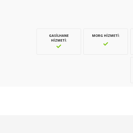
GASILHANE
MORG HIZMETI
HIZMETI