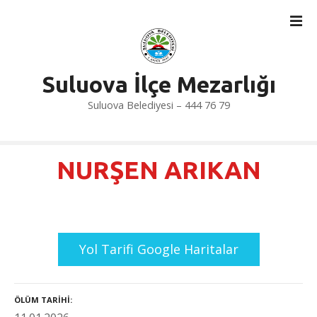
İ
ç
e
r
i
Suluova İlçe Mezarlığı
ğ
Suluova Belediyesi – 444 76 79
e
a
t
l
NURŞEN ARIKAN
a
Yol Tarifi Google Haritalar
ÖLÜM TARIHI