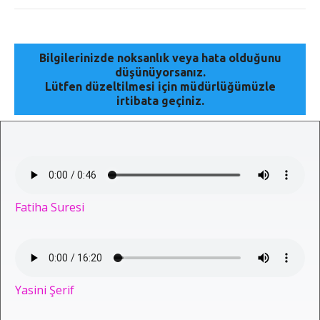
Bilgilerinizde noksanlık veya hata olduğunu
düşünüyorsanız.
Lütfen düzeltilmesi için müdürlüğümüzle
irtibata geçiniz.
Fatiha Suresi
Yasini Şerif