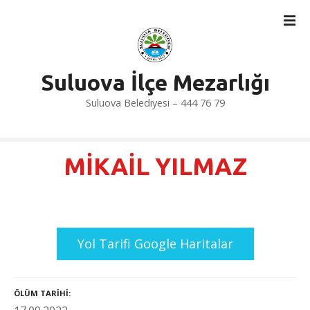
İ
ç
e
r
i
Suluova İlçe Mezarlığı
ğ
Suluova Belediyesi – 444 76 79
e
a
t
l
MİKAİL YILMAZ
a
Yol Tarifi Google Haritalar
ÖLÜM TARIHI