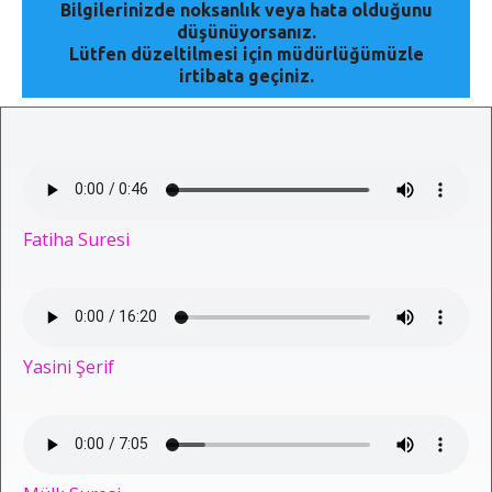
Bilgilerinizde noksanlık veya hata olduğunu
düşünüyorsanız.
Lütfen düzeltilmesi için müdürlüğümüzle
irtibata geçiniz.
Fatiha Suresi
Yasini Şerif