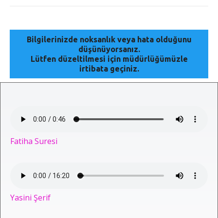
Bilgilerinizde noksanlık veya hata olduğunu
düşünüyorsanız.
Lütfen düzeltilmesi için müdürlüğümüzle
irtibata geçiniz.
Fatiha Suresi
Yasini Şerif