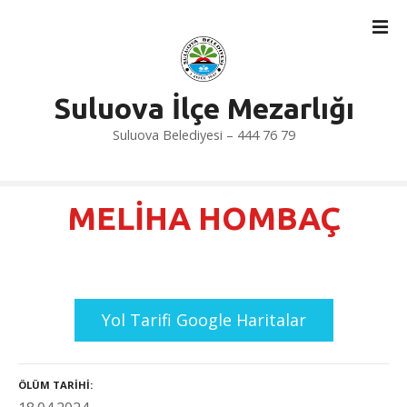
İ
ç
e
r
i
Suluova İlçe Mezarlığı
ğ
Suluova Belediyesi – 444 76 79
e
a
t
l
MELİHA HOMBAÇ
a
Yol Tarifi Google Haritalar
ÖLÜM TARIHI