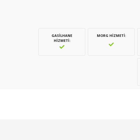
GASILHANE
MORG HIZMETI
HIZMETI