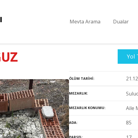
ı
Mevta Arama
Dualar
ĞUZ
Yol 
21.12
ÖLÜM TARIHI
Suluo
MEZARLIK
Aile 
MEZARLIK KONUMU
85
ADA
17
PARSEL