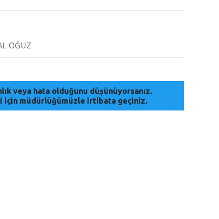
AL OĞUZ
anlık veya hata olduğunu düşünüyorsanız.
i için müdürlüğümüzle irtibata geçiniz.