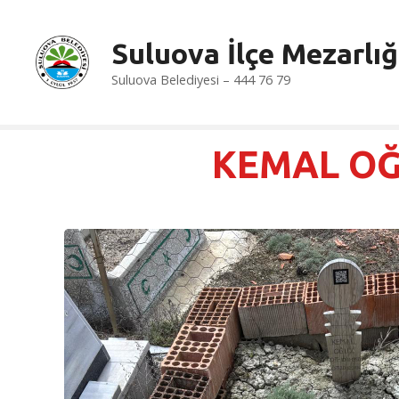
İ
ç
Suluova İlçe Mezarlığ
e
r
Suluova Belediyesi – 444 76 79
i
ğ
e
KEMAL O
a
t
l
a