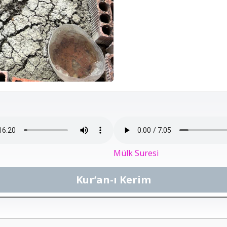
Mülk Suresi
Kur’an-ı Kerim