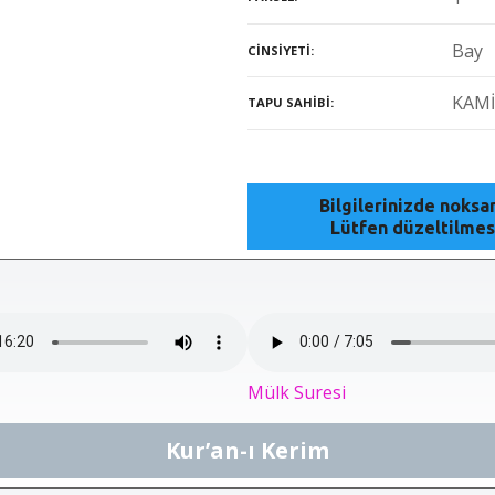
Bay
CINSIYETI
KAM
TAPU SAHIBI
Bilgilerinizde noks
Lütfen düzeltilmes
Mülk Suresi
Kur’an-ı Kerim