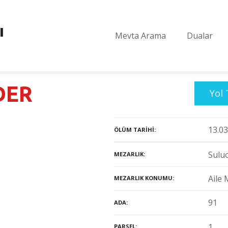
ı
Mevta Arama
Dualar
DER
Yol 
13.03
ÖLÜM TARIHI
Suluo
MEZARLIK
Aile 
MEZARLIK KONUMU
91
ADA
1
PARSEL