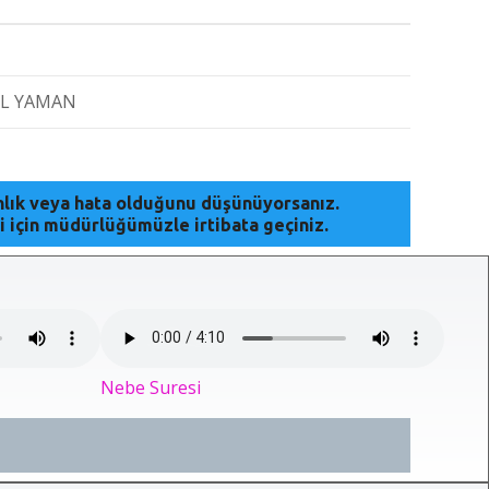
İL YAMAN
anlık veya hata olduğunu düşünüyorsanız.
i için müdürlüğümüzle irtibata geçiniz.
Nebe Suresi