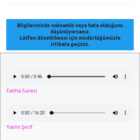
Bilgilerinizde noksanlık veya hata olduğunu
düşünüyorsanız.
Lütfen düzeltilmesi için müdürlüğümüzle
irtibata geçiniz.
Fatiha Suresi
Yasini Şerif