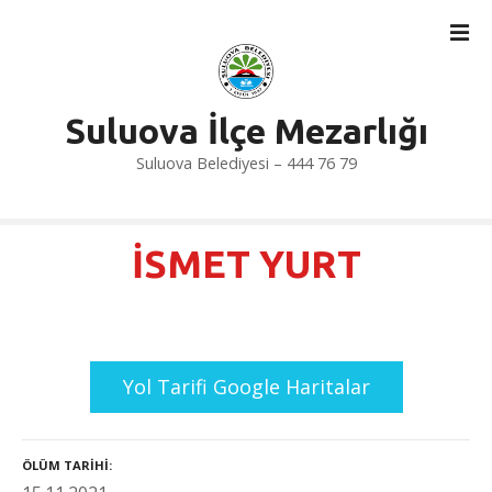
İ
ç
e
r
i
Suluova İlçe Mezarlığı
ğ
Suluova Belediyesi – 444 76 79
e
a
t
l
İSMET YURT
a
Yol Tarifi Google Haritalar
ÖLÜM TARIHI