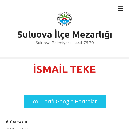
İ
ç
e
r
i
Suluova İlçe Mezarlığı
ğ
Suluova Belediyesi – 444 76 79
e
a
t
l
İSMAİL TEKE
a
Yol Tarifi Google Haritalar
ÖLÜM TARIHI