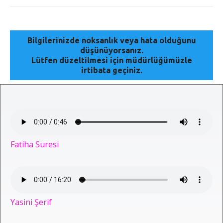
Bilgilerinizde noksanlık veya hata olduğunu
düşünüyorsanız.
Lütfen düzeltilmesi için müdürlüğümüzle
irtibata geçiniz.
Fatiha Suresi
Yasini Şerif