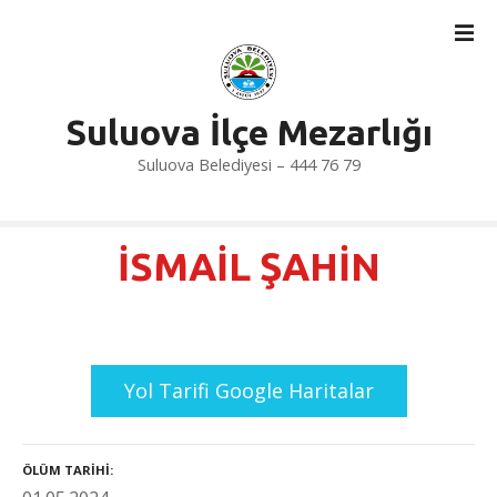
İ
ç
e
r
i
Suluova İlçe Mezarlığı
ğ
Suluova Belediyesi – 444 76 79
e
a
t
l
İSMAİL ŞAHİN
a
Yol Tarifi Google Haritalar
ÖLÜM TARIHI