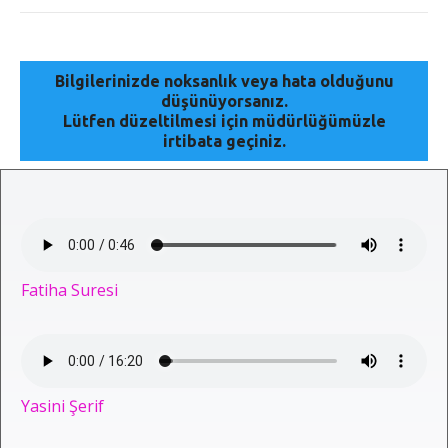
Bilgilerinizde noksanlık veya hata olduğunu
düşünüyorsanız.
Lütfen düzeltilmesi için müdürlüğümüzle
irtibata geçiniz.
Fatiha Suresi
Yasini Şerif