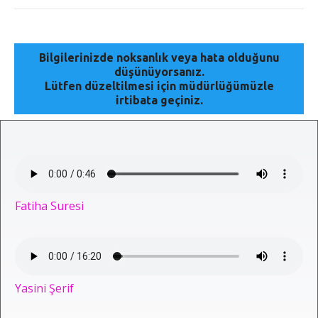
Bilgilerinizde noksanlık veya hata olduğunu
düşünüyorsanız.
Lütfen düzeltilmesi için müdürlüğümüzle
irtibata geçiniz.
Fatiha Suresi
Yasini Şerif