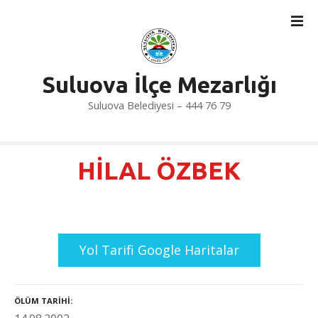
İ
ç
e
r
i
Suluova İlçe Mezarlığı
ğ
Suluova Belediyesi – 444 76 79
e
a
t
l
HİLAL ÖZBEK
a
Yol Tarifi Google Haritalar
ÖLÜM TARIHI