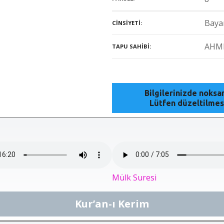
Baya
CINSIYETI
AHM
TAPU SAHIBI
Bilgilerinizde noks
Lütfen düzeltilmes
Mülk Suresi
Kur’an-ı Kerim