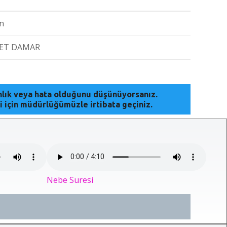
n
ET DAMAR
anlık veya hata olduğunu düşünüyorsanız.
i için müdürlüğümüzle irtibata geçiniz.
Nebe Suresi