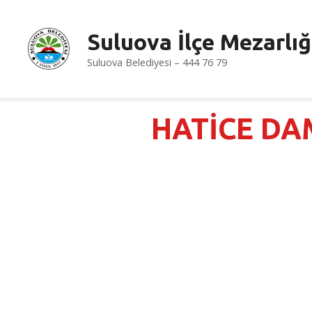
İ
ç
Suluova İlçe Mezarlığ
e
r
Suluova Belediyesi – 444 76 79
i
ğ
e
HATİCE D
a
t
l
a