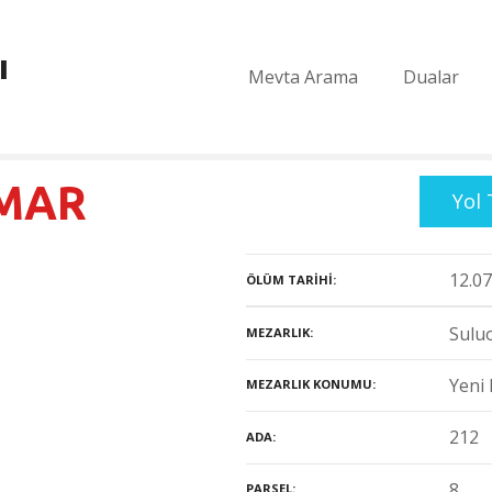
ı
Mevta Arama
Dualar
AMAR
Yol 
12.07
ÖLÜM TARIHI
Suluo
MEZARLIK
Yeni 
MEZARLIK KONUMU
212
ADA
8
PARSEL