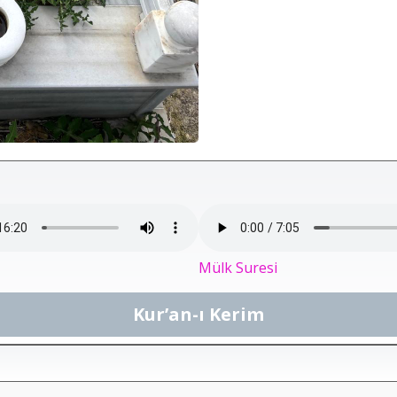
Mülk Suresi
Kur’an-ı Kerim