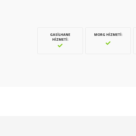
GASILHANE
MORG HIZMETI
HIZMETI