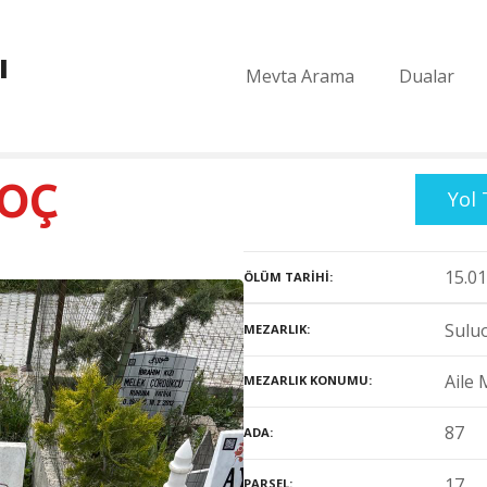
ı
Mevta Arama
Dualar
KOÇ
Yol 
15.01
ÖLÜM TARIHI
Suluo
MEZARLIK
Aile 
MEZARLIK KONUMU
87
ADA
17
PARSEL