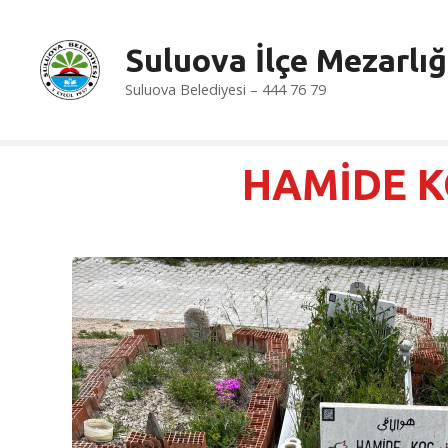
İ
ç
Suluova İlçe Mezarlığ
e
r
Suluova Belediyesi – 444 76 79
i
ğ
e
HAMİDE 
a
t
l
a