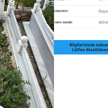
Baya
CINSIYETI
MEH
TAPU SAHIBI
Bilgilerinizde noks
Lütfen düzeltilmes