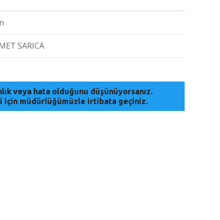
n
MET SARICA
anlık veya hata olduğunu düşünüyorsanız.
i için müdürlüğümüzle irtibata geçiniz.