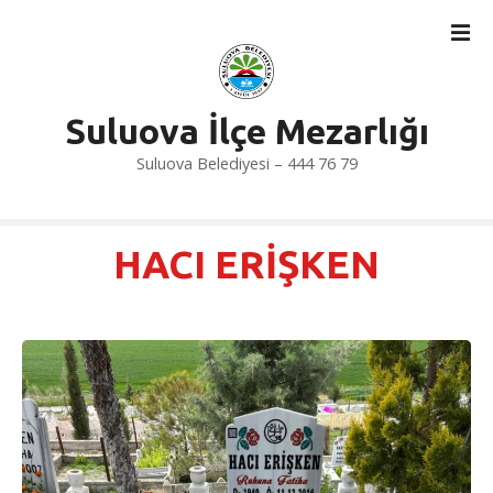
İ
ç
e
r
i
Suluova İlçe Mezarlığı
ğ
Suluova Belediyesi – 444 76 79
e
a
t
l
HACI ERİŞKEN
a