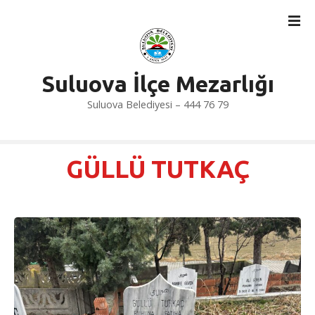
İ
ç
e
r
i
Suluova İlçe Mezarlığı
ğ
Suluova Belediyesi – 444 76 79
e
a
t
l
GÜLLÜ TUTKAÇ
a