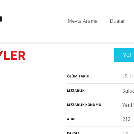
ı
Mevta Arama
Dualar
YLER
Yol 
15.11
ÖLÜM TARIHI
Suluo
MEZARLIK
Yeni 
MEZARLIK KONUMU
212
ADA
14
PARSEL