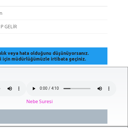
n
P GELİR
anlık veya hata olduğunu düşünüyorsanız.
i için müdürlüğümüzle irtibata geçiniz.
Nebe Suresi