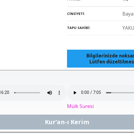
Baya
CINSIYETI
YAKU
TAPU SAHIBI
Bilgilerinizde noks
Lütfen düzeltilmes
Mülk Suresi
Kur’an-ı Kerim