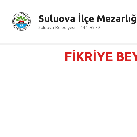
İ
ç
Suluova İlçe Mezarlığ
e
r
Suluova Belediyesi – 444 76 79
i
ğ
e
FİKRİYE BE
a
t
l
a