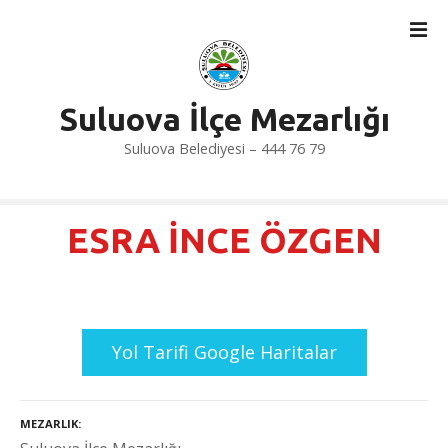
İ
ç
e
r
i
Suluova İlçe Mezarlığı
ğ
Suluova Belediyesi – 444 76 79
e
a
t
l
ESRA İNCE ÖZGEN
a
Yol Tarifi Google Haritalar
MEZARLIK