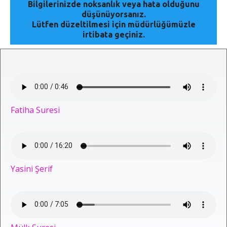
Bilgilerinizde noksanlık veya hata olduğunu
düşünüyorsanız.
Lütfen düzeltilmesi için müdürlüğümüzle
irtibata geçiniz.
Fatiha Suresi
Yasini Şerif