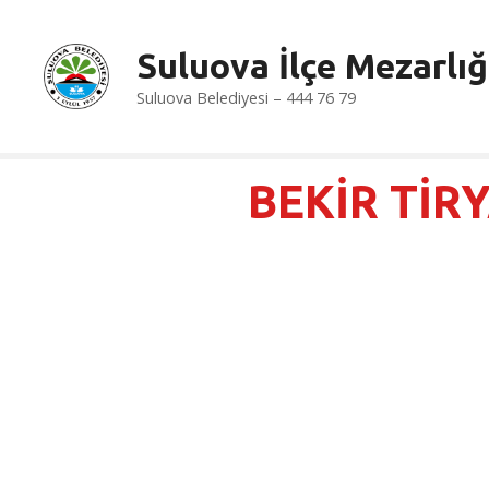
İ
ç
Suluova İlçe Mezarlığ
e
r
Suluova Belediyesi – 444 76 79
i
ğ
e
BEKİR TİR
a
t
l
a