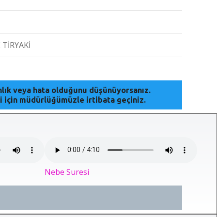
E TİRYAKİ
anlık veya hata olduğunu düşünüyorsanız.
i için müdürlüğümüzle irtibata geçiniz.
Nebe Suresi