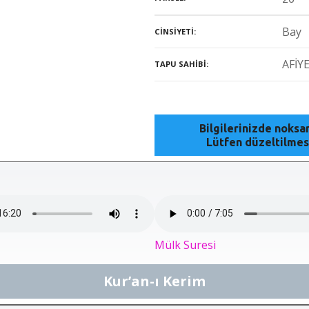
Bay
CINSIYETI
AFİY
TAPU SAHIBI
Bilgilerinizde noks
Lütfen düzeltilmes
Mülk Suresi
Kur’an-ı Kerim