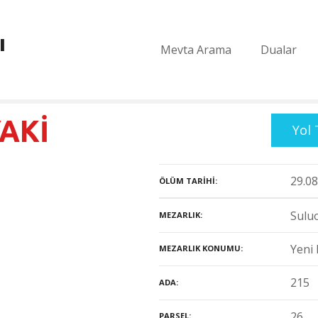
ı
Mevta Arama
Dualar
YAKİ
Yol 
29.08
ÖLÜM TARIHI
Suluo
MEZARLIK
Yeni 
MEZARLIK KONUMU
215
ADA
26
PARSEL