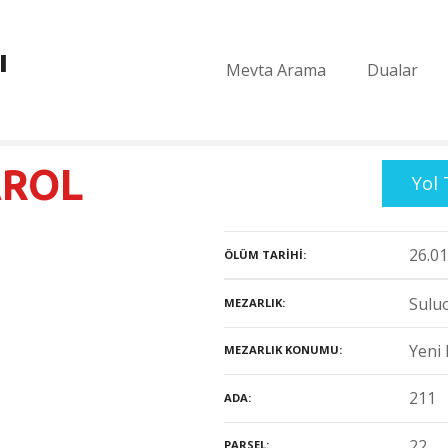
ı
Mevta Arama
Dualar
AROL
Yol 
26.01
ÖLÜM TARIHI
Suluo
MEZARLIK
Yeni 
MEZARLIK KONUMU
211
ADA
22
PARSEL