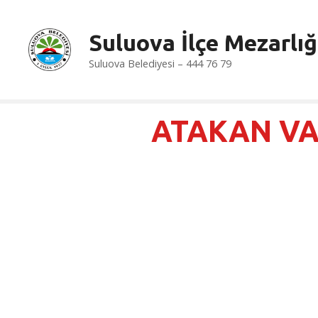
İ
ç
Suluova İlçe Mezarlığ
e
r
Suluova Belediyesi – 444 76 79
i
ğ
e
ATAKAN V
a
t
l
a