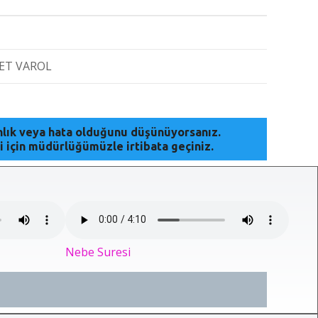
ET VAROL
anlık veya hata olduğunu düşünüyorsanız.
i için müdürlüğümüzle irtibata geçiniz.
Nebe Suresi