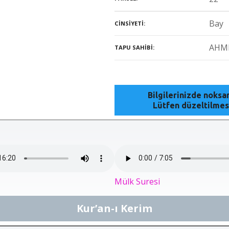
Bay
CINSIYETI
AHM
TAPU SAHIBI
Bilgilerinizde noks
Lütfen düzeltilmes
Mülk Suresi
Kur’an-ı Kerim