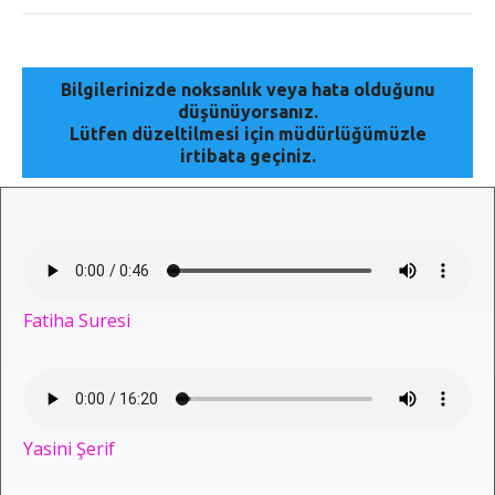
Bilgilerinizde noksanlık veya hata olduğunu
düşünüyorsanız.
Lütfen düzeltilmesi için müdürlüğümüzle
irtibata geçiniz.
Fatiha Suresi
Yasini Şerif