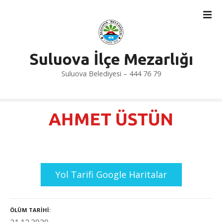
İ
ç
e
r
i
Suluova İlçe Mezarlığı
ğ
Suluova Belediyesi – 444 76 79
e
a
t
l
AHMET ÜSTÜN
a
Yol Tarifi Google Haritalar
ÖLÜM TARIHI