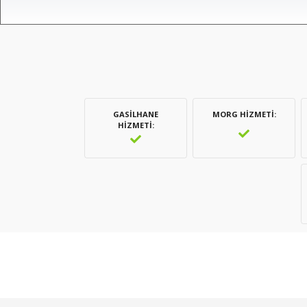
GASILHANE
MORG HIZMETI
HIZMETI