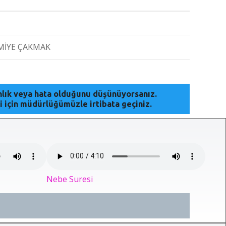
MİYE ÇAKMAK
anlık veya hata olduğunu düşünüyorsanız.
i için müdürlüğümüzle irtibata geçiniz.
Nebe Suresi