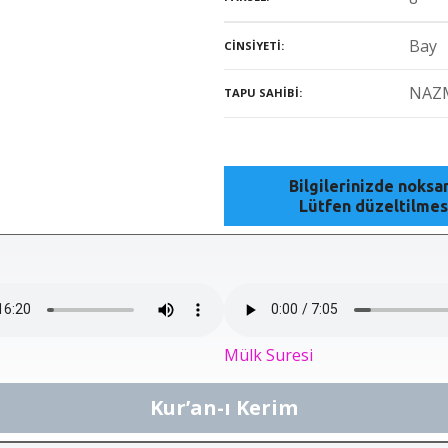
Bay
CINSIYETI
NAZ
TAPU SAHIBI
Bilgilerinizde noks
Lütfen düzeltilmes
Mülk Suresi
Kur’an-ı Kerim