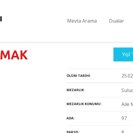
ı
Mevta Arama
Dualar
KMAK
Yol 
25.02
ÖLÜM TARIHI
Suluo
MEZARLIK
Aile 
MEZARLIK KONUMU
97
ADA
8
PARSEL