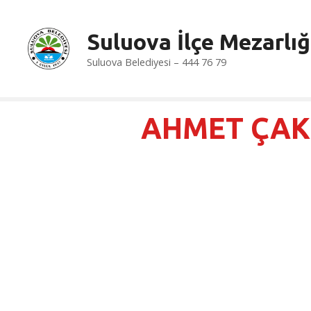
İ
ç
Suluova İlçe Mezarlığ
e
r
Suluova Belediyesi – 444 76 79
i
ğ
e
AHMET ÇA
a
t
l
a