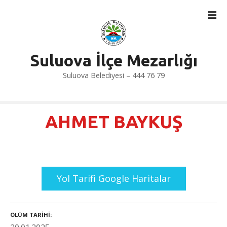
İ
ç
e
r
i
Suluova İlçe Mezarlığı
ğ
Suluova Belediyesi – 444 76 79
e
a
t
l
AHMET BAYKUŞ
a
Yol Tarifi Google Haritalar
ÖLÜM TARIHI