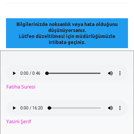
Bilgilerinizde noksanlık veya hata olduğunu
düşünüyorsanız.
Lütfen düzeltilmesi için müdürlüğümüzle
irtibata geçiniz.
Fatiha Suresi
Yasini Şerif