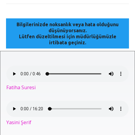
Bilgilerinizde noksanlık veya hata olduğunu
düşünüyorsanız.
Lütfen düzeltilmesi için müdürlüğümüzle
irtibata geçiniz.
Fatiha Suresi
Yasini Şerif