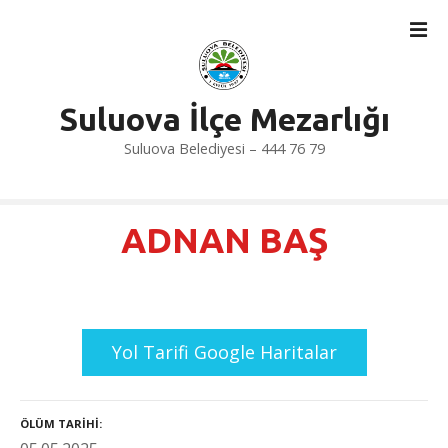
İ
ç
e
r
i
Suluova İlçe Mezarlığı
ğ
Suluova Belediyesi – 444 76 79
e
a
t
l
ADNAN BAŞ
a
Yol Tarifi Google Haritalar
ÖLÜM TARIHI