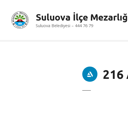
İ
ç
Suluova İlçe Mezarlığ
e
r
Suluova Belediyesi – 444 76 79
i
ğ
e
a
t
l
216
a