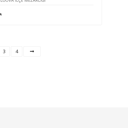
LUOVA İLÇE MEZARLIĞI
A
3
4