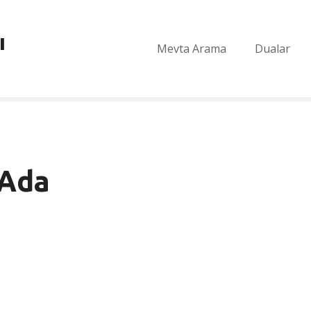
ı
Mevta Arama
Dualar
 Ada