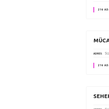
216 AD
MÜCA
SU
ADRES
216 AD
SEHE