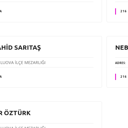
A
216
HİD SARITAŞ
NEB
LUOVA İLÇE MEZARLIĞI
ADRES
A
216
R ÖZTÜRK