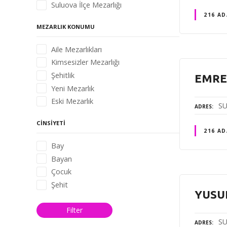
Suluova İlçe Mezarlığı
216 AD
MEZARLIK KONUMU
Aile Mezarlıkları
Kimsesizler Mezarlığı
Şehitlik
EMRE
Yeni Mezarlık
Eski Mezarlık
SU
ADRES
CINSIYETI
216 AD
Bay
Bayan
Çocuk
Şehit
YUSU
Filter
SU
ADRES