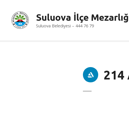
İ
ç
Suluova İlçe Mezarlığ
e
r
Suluova Belediyesi – 444 76 79
i
ğ
e
a
t
l
214
a