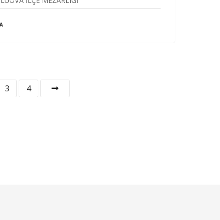
LUOVA İLÇE MEZARLIĞI
A
3
4