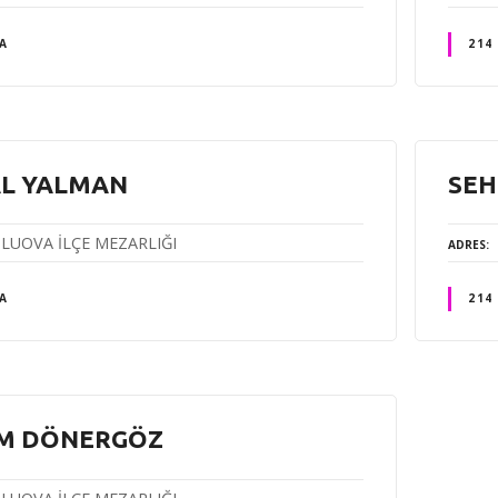
A
214
L YALMAN
SEH
LUOVA İLÇE MEZARLIĞI
ADRES
A
214
M DÖNERGÖZ