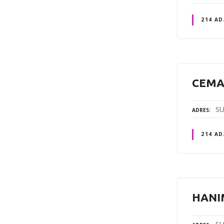
214 AD
CEMA
SU
ADRES
214 AD
HANI