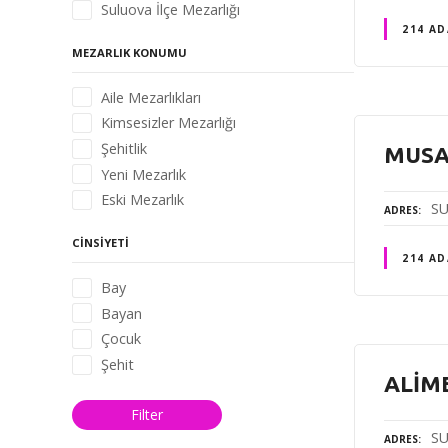
Suluova İlçe Mezarlığı
214 AD
MEZARLIK KONUMU
Aile Mezarlıkları
Kimsesizler Mezarlığı
Şehitlik
MUSA
Yeni Mezarlık
Eski Mezarlık
SU
ADRES
CINSIYETI
214 AD
Bay
Bayan
Çocuk
Şehit
ALİM
Filter
SU
ADRES