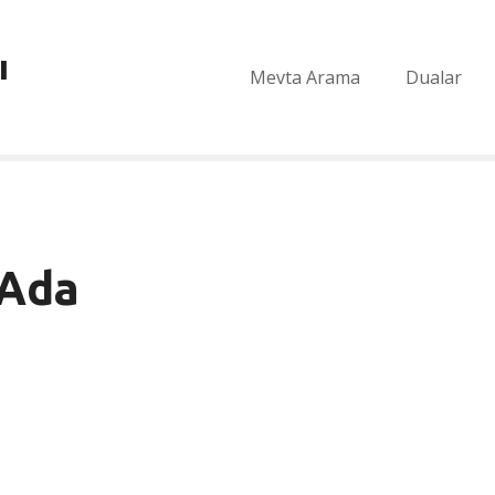
ı
Mevta Arama
Dualar
 Ada