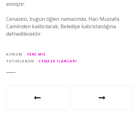
etmiştir.
Cenazesi, bugün öğlen namazında, Hacı Mustafa
Camiinden kaldırılarak, Belediye kabristanlığına
defnedilecektir.
KONUM
YENI MH.
YAYINLANAN
CENAZE İLANLARI
Y
a
z
ı