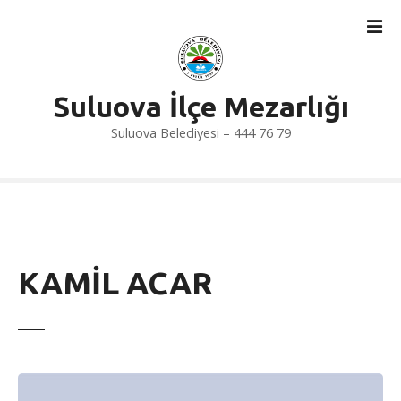
İ
ç
e
r
i
Suluova İlçe Mezarlığı
ğ
Suluova Belediyesi – 444 76 79
e
a
t
l
a
KAMİL ACAR