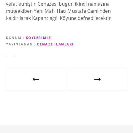
vefat etmiştir. Cenazesi bugün ikindi namazına
müteakiben Yeni Mah. Hacı Mustafa Camiinden
kaldırılarak Kapancıağılı Köyüne defnedilecektir.
KONUM
KÖYLERIMIZ
YAYINLANAN
CENAZE İLANLARI
Y
a
z
ı
g
e