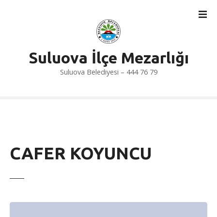
İ
ç
e
r
i
Suluova İlçe Mezarlığı
ğ
Suluova Belediyesi – 444 76 79
e
a
t
l
a
CAFER KOYUNCU